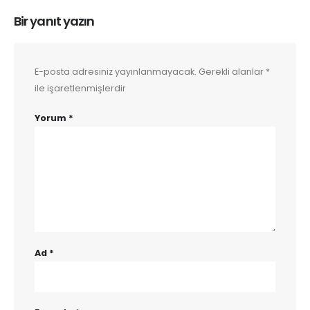
Bir yanıt yazın
E-posta adresiniz yayınlanmayacak.
Gerekli alanlar
*
ile işaretlenmişlerdir
Yorum
*
Ad
*