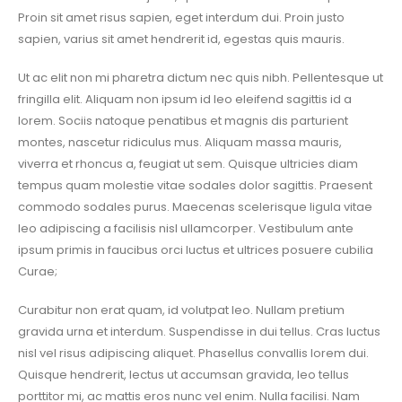
Proin sit amet risus sapien, eget interdum dui. Proin justo
sapien, varius sit amet hendrerit id, egestas quis mauris.
Ut ac elit non mi pharetra dictum nec quis nibh. Pellentesque ut
fringilla elit. Aliquam non ipsum id leo eleifend sagittis id a
lorem. Sociis natoque penatibus et magnis dis parturient
montes, nascetur ridiculus mus. Aliquam massa mauris,
viverra et rhoncus a, feugiat ut sem. Quisque ultricies diam
tempus quam molestie vitae sodales dolor sagittis. Praesent
commodo sodales purus. Maecenas scelerisque ligula vitae
leo adipiscing a facilisis nisl ullamcorper. Vestibulum ante
ipsum primis in faucibus orci luctus et ultrices posuere cubilia
Curae;
Curabitur non erat quam, id volutpat leo. Nullam pretium
gravida urna et interdum. Suspendisse in dui tellus. Cras luctus
nisl vel risus adipiscing aliquet. Phasellus convallis lorem dui.
Quisque hendrerit, lectus ut accumsan gravida, leo tellus
porttitor mi, ac mattis eros nunc vel enim. Nulla facilisi. Nam