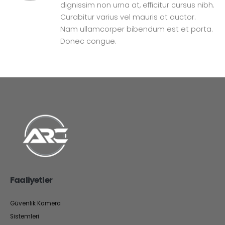
dignissim non urna at, efficitur cursus nibh.
Curabitur varius vel mauris at auctor.
Nam ullamcorper bibendum est et porta.
Donec congue.
Faaliyetler
Güvenlik Kamera
Sistemleri